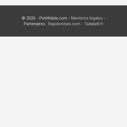
© 2026 - Petitfidele.com -
Mentions légales
-
Partenaires :
Rapidonews.com
-
Tadalafil.fr